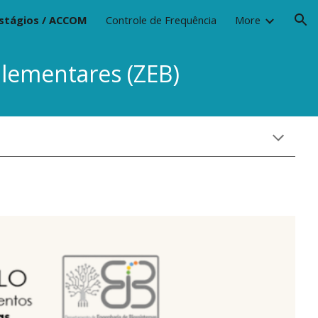
stágios / ACCOM
Controle de Frequência
More
ion
plementares (ZEB)