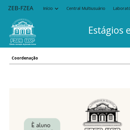
ZEB-FZEA
Início
Central Multiusuário
Laborató
Sk
Estágios 
Coordenação